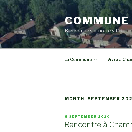
Skip
to
COMMUNE 
content
Bienvenue sur notre site !
La Commune
Vivre à Ch
MONTH:
SEPTEMBER 20
POSTED
8 SEPTEMBER 2020
ON
Rencontre à Champ