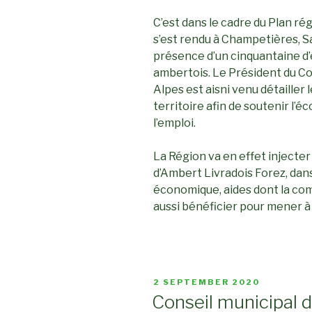
C’est dans le cadre du Plan r
s’est rendu à Champetières, 
présence d’un cinquantaine d’é
ambertois. Le Président du C
Alpes est aisni venu détailler 
territoire afin de soutenir l’
l’emploi.
La Région va en effet injecter 4
d’Ambert Livradois Forez, dan
économique, aides dont la co
aussi bénéficier pour mener à 
POSTED
2 SEPTEMBER 2020
ON
Conseil municipal