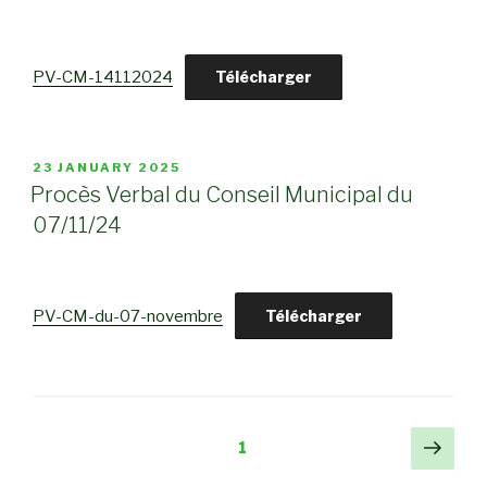
PV-CM-14112024
Télécharger
POSTED
23 JANUARY 2025
ON
Procès Verbal du Conseil Municipal du
07/11/24
PV-CM-du-07-novembre
Télécharger
Posts
Next
Page
1
pag
navigation