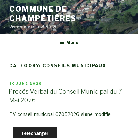
Skip
COMMUNE DE
to
CHAMPÉTIÈRES
content
Bienvenue sur notre site !
Menu
CATEGORY:
CONSEILS MUNICIPAUX
POSTED
10 JUNE 2026
ON
Procès Verbal du Conseil Municipal du 7
Mai 2026
PV-conseil-municipal-07052026-signe-modifie
Télécharger