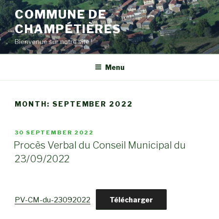
Skip
COMMUNE DE
to
CHAMPÉTIÈRES
content
Bienvenue sur notre site !
Menu
MONTH:
SEPTEMBER 2022
POSTED
30 SEPTEMBER 2022
ON
Procès Verbal du Conseil Municipal du
23/09/2022
PV-CM-du-23092022
Télécharger