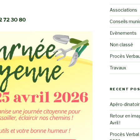
Associations
82 72 3O 80
Conseils muni
Evènements
Non classé
Procès Verba
Travaux
RECENT PO
Apéro-dinatoire
Retour en imag
Avril !
Procès Verbal 