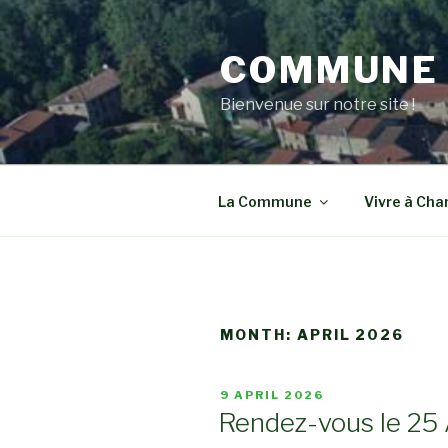
Skip
to
COMMUNE 
content
Bienvenue sur notre site !
La Commune
Vivre à Ch
MONTH:
APRIL 2026
POSTED
9 APRIL 2026
ON
Rendez-vous le 25 